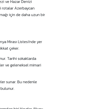
kezi ve Hazar Denizi
ibi rotalar Azerbaycan
amağı için de daha uzun bir
nya Mirası Listesi'nde yer
ikkat çeker.
nur. Tarihi sokaklarda
eler ve geleneksel mimari
reler sunar. Bu nedenle
 bulunur.
arından biri Haydar Aliyev