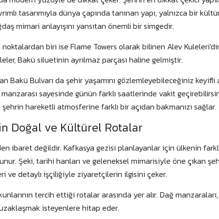
vrımlı tasarımıyla dünya çapında tanınan yapı, yalnızca bir kültü
aş mimari anlayışını yansıtan önemli bir simgedir.
i noktalardan biri ise Flame Towers olarak bilinen Alev Kuleleri'di
leler, Bakü siluetinin ayrılmaz parçası haline gelmiştir.
an Bakü Bulvarı da şehir yaşamını gözlemleyebileceğiniz keyifli a
hil manzarası sayesinde günün farklı saatlerinde vakit geçirebilirs
 şehrin hareketli atmosferine farklı bir açıdan bakmanızı sağlar.
in Doğal ve Kültürel Rotalar
 ibaret değildir. Kafkasya gezisi planlayanlar için ülkenin fark
ur. Şeki, tarihi hanları ve geleneksel mimarisiyle öne çıkan şehi
 ve detaylı işçiliğiyle ziyaretçilerin ilgisini çeker.
unlarının tercih ettiği rotalar arasında yer alır. Dağ manzaraları
uzaklaşmak isteyenlere hitap eder.