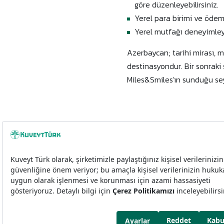
göre düzenleyebilirsiniz.
Yerel para birimi ve ödem
Yerel mutfağı deneyimleyer
Azerbaycan; tarihi mirası, m
destinasyondur. Bir sonraki
Miles&Smiles'ın sunduğu seya
Her Hakkı Miles&Smiles Kuveyt Türk’e aittir. © 2025