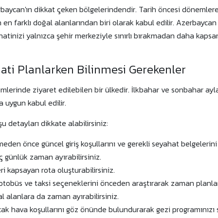
rbaycan'ın dikkat çeken bölgelerindendir. Tarih öncesi dönemlere
 en farklı doğal alanlarından biri olarak kabul edilir. Azerbaycan 
hatinizi yalnızca şehir merkeziyle sınırlı bırakmadan daha kapsa
ti Planlarken Bilinmesi Gerekenler
mlerinde ziyaret edilebilen bir ülkedir. İlkbahar ve sonbahar aylar
a uygun kabul edilir.
u detayları dikkate alabilirsiniz:
en önce güncel giriş koşullarını ve gerekli seyahat belgelerini k
ç günlük zaman ayırabilirsiniz.
ri kapsayan rota oluşturabilirsiniz.
 otobüs ve taksi seçeneklerini önceden araştırarak zaman planlama
l alanlara da zaman ayırabilirsiniz.
ıcak hava koşullarını göz önünde bulundurarak gezi programınız