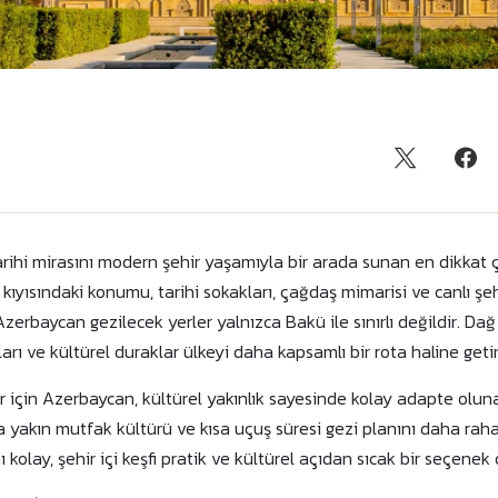
ihi mirasını modern şehir yaşamıyla bir arada sunan en dikkat çek
kıyısındaki konumu, tarihi sokakları, çağdaş mimarisi ve canlı şe
erbaycan gezilecek yerler yalnızca Bakü ile sınırlı değildir. Dağ k
rı ve kültürel duraklar ülkeyi daha kapsamlı bir rota haline getiri
 için Azerbaycan, kültürel yakınlık sayesinde kolay adapte oluna
ra yakın mutfak kültürü ve kısa uçuş süresi gezi planını daha rahat 
ı kolay, şehir içi keşfi pratik ve kültürel açıdan sıcak bir seçenek 