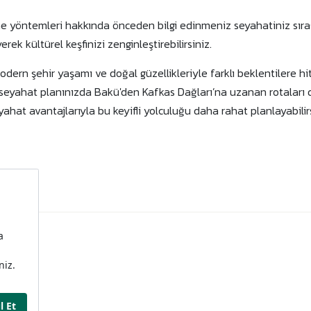
e yöntemleri hakkında önceden bilgi edinmeniz seyahatiniz sıras
ek kültürel keşfinizi zenginleştirebilirsiniz.
odern şehir yaşamı ve doğal güzellikleriyle farklı beklentilere h
 seyahat planınızda Bakü'den Kafkas Dağları’na uzanan rotaları de
hat avantajlarıyla bu keyifli yolculuğu daha rahat planlayabilirs