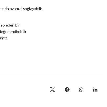
ında avantaj sağlayabilir.
itap eden bir
ğerlendirebilir,
iniz.