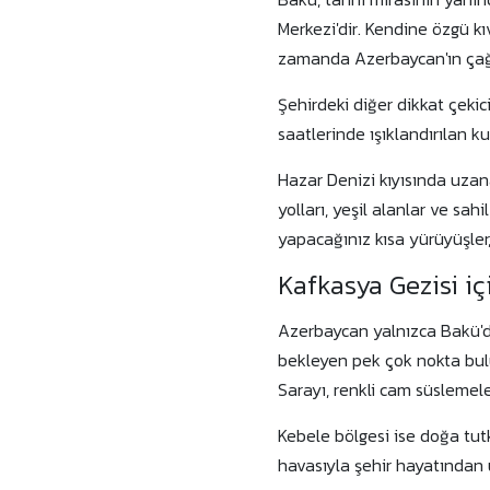
Merkezi'dir. Kendine özgü kı
zamanda Azerbaycan'ın çağd
Şehirdeki diğer dikkat çekic
saatlerinde ışıklandırılan ku
Hazar Denizi kıyısında uzan
yolları, yeşil alanlar ve sa
yapacağınız kısa yürüyüşler,
Kafkasya Gezisi iç
Azerbaycan yalnızca Bakü'den
bekleyen pek çok nokta bulun
Sarayı, renkli cam süslemeleri
Kebele bölgesi ise doğa tutk
havasıyla şehir hayatından 