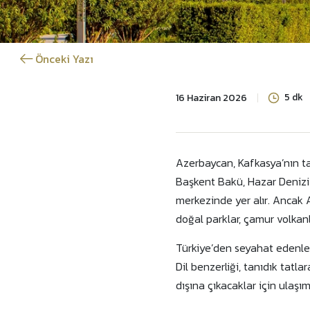
Önceki Yazı
5 dk
16 Haziran 2026
Azerbaycan, Kafkasya’nın tar
Başkent Bakü, Hazar Denizi 
merkezinde yer alır. Ancak Az
doğal parklar, çamur volkanla
Türkiye’den seyahat edenler
Dil benzerliği, tanıdık tatla
dışına çıkacaklar için ulaşım