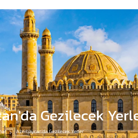
an'da Gezilecek Yerl
hat
Azerbaycan'da Gezilecek Yerler