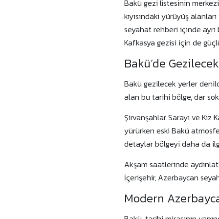
Bakü gezi listesinin merkezi
kıyısındaki yürüyüş alanları
seyahat rehberi içinde ayrı
Kafkasya gezisi için de güçlü
Bakü’de Gezilecek 
Bakü gezilecek yerler denild
alan bu tarihi bölge, dar s
Şirvanşahlar Sarayı ve Kız K
yürürken eski Bakü atmosferi
detaylar bölgeyi daha da ilgi
Akşam saatlerinde aydınlatıl
İçerişehir, Azerbaycan seya
Modern Azerbayca
Bakü, tarihi mirasının yanı