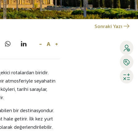
Sonraki Yazı
-
A
+
ici rotalardan biridir.
hir atmosferiyle seyahatin
öyleri, tarihi saraylar,
r.
bilen bir destinasyondur.
hale getirir. İlk kez yurt
olarak değerlendirilebilir.