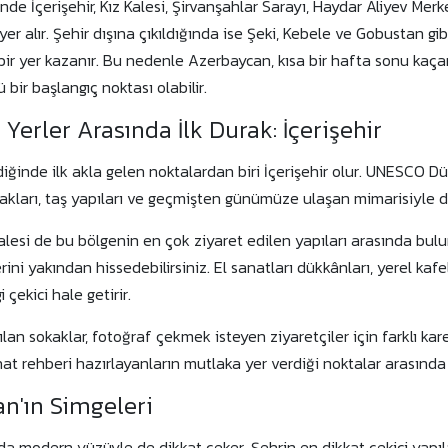
nde İçerişehir, Kız Kalesi, Şirvanşahlar Sarayı, Haydar Aliyev Mer
 yer alır. Şehir dışına çıkıldığında ise Şeki, Kebele ve Gobustan g
 bir yer kazanır. Bu nedenle Azerbaycan, kısa bir hafta sonu kaç
 bir başlangıç noktası olabilir.
Yerler Arasında İlk Durak: İçerişehir
iğinde ilk akla gelen noktalardan biri İçerişehir olur. UNESCO Dü
okakları, taş yapıları ve geçmişten günümüze ulaşan mimarisiyle d
alesi de bu bölgenin en çok ziyaret edilen yapıları arasında bulu
ni yakından hissedebilirsiniz. El sanatları dükkânları, yerel kaf
 çekici hale getirir.
an sokaklar, fotoğraf çekmek isteyen ziyaretçiler için farklı ka
hat rehberi hazırlayanların mutlaka yer verdiği noktalar arasında
n'ın Simgeleri
nda modern yüzüyle de dikkat çeker. Şehrin en dikkat çekici yapıl