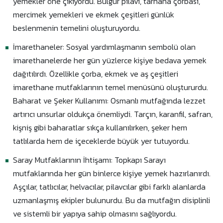
yemekler öne çıkıyordu. Bulgur pilavı, tarhana çorbası,
mercimek yemekleri ve ekmek çeşitleri günlük
beslenmenin temelini oluşturuyordu.
İmarethaneler: Sosyal yardımlaşmanın sembolü olan
imarethanelerde her gün yüzlerce kişiye bedava yemek
dağıtılırdı. Özellikle çorba, ekmek ve aş çeşitleri
imarethane mutfaklarının temel menüsünü oluştururdu.
Baharat ve Şeker Kullanımı: Osmanlı mutfağında lezzet
artırıcı unsurlar oldukça önemliydi. Tarçın, karanfil, safran,
kişniş gibi baharatlar sıkça kullanılırken, şeker hem
tatlılarda hem de içeceklerde büyük yer tutuyordu.
Saray Mutfaklarının İhtişamı: Topkapı Sarayı
mutfaklarında her gün binlerce kişiye yemek hazırlanırdı.
Aşçılar, tatlıcılar, helvacılar, pilavcılar gibi farklı alanlarda
uzmanlaşmış ekipler bulunurdu. Bu da mutfağın disiplinli
ve sistemli bir yapıya sahip olmasını sağlıyordu.