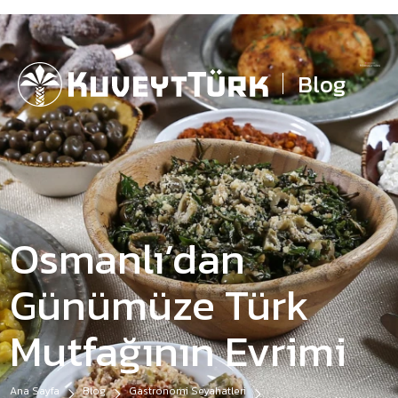
Blog
Osmanlı’dan
Günümüze Türk
Mutfağının Evrimi
Ana Sayfa
Blog
Gastronomi Seyahatleri