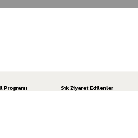
il Programı
Sık Ziyaret Edilenler
l Kazanımı
Kampanyalar
 Kullanımı
İngilizce
ans Mil
İnternet Şubesi
l Hesaplama Aracı
İletişim
SSS