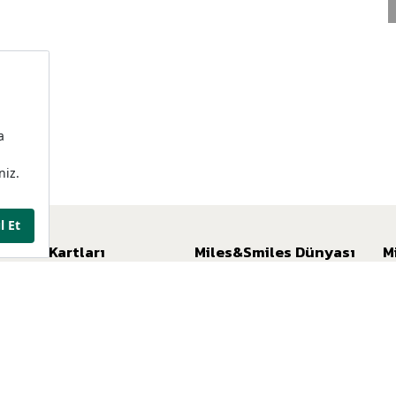
Kredi Kartları
Miles&Smiles Dünyası
M
Miles&Smiles Kuveyt Türk Platinum
Miles&Smiles Programı
Mi
Miles&Smiles Kuveyt Türk Private
Ayrıcalıklar
Mil
Miles&Smiles Kuveyt Türk Business
Av
Miles&Smiles Kuveyt Türk Debit
Mi