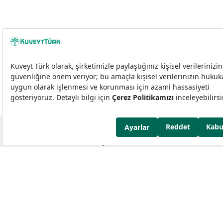
© Miles&Smiles Kuveyt Türk
444 0 123
0850 251 0 123
-