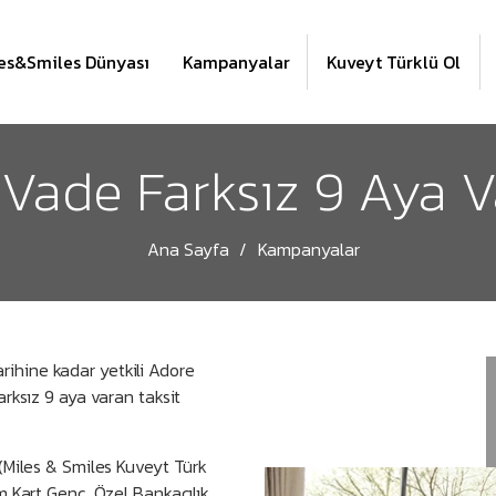
es&Smiles Dünyası
Kampanyalar
Kuveyt Türklü Ol
ade Farksız 9 Aya Va
Ana Sayfa
Kampanyalar
tarihine kadar yetkili Adore
rksız 9 aya varan taksit
(Miles & Smiles Kuveyt Türk
m Kart Genç, Özel Bankacılık