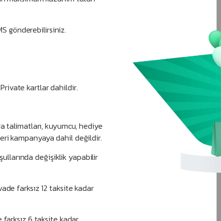
S gönderebilirsiniz.
ivate kartlar dahildir.
ra talimatları, kuyumcu, hediye
eri kampanyaya dahil değildir.
larında değişiklik yapabilir
ade farksız 12 taksite kadar
 farksız 6 taksite kadar