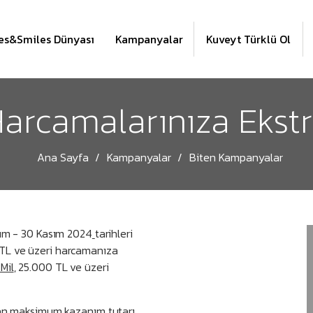
es&Smiles Dünyası
Kampanyalar
Kuveyt Türklü Ol
Harcamalarınıza Ekstr
Ana Sayfa
Kampanyalar
Biten Kampanyalar
sım - 30 Kasım 2024
tarihleri
 TL
ve üzeri harcamanıza
Mil
,
25.000 TL
ve üzeri
adan maksimum kazanım tutarı