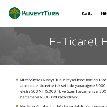
Kartlar
Mil
E-Ticaret 
Miles&Smiles Kuveyt Türk bireysel kredi kartları
1 Ka
arasında e-ticarette tek seferde yapacağınız 5
.000
ekstra
500 Mil
,
15.000 TL
ve üzeri harcamanıza
1500 
harcamanıza
3000 Mil
kazandırıyor.
Her bir ödül tutarı bir defa kazanılabilir. Kampany