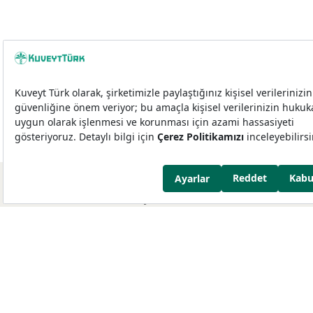
© Miles&Smiles Kuveyt Türk
444 0 123
0850 251 0 123
-