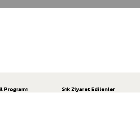
il Programı
Sık Ziyaret Edilenler
l Kazanımı
Kampanyalar
 Kullanımı
İngilizce
ans Mil
İnternet Şubesi
l Hesaplama Aracı
İletişim
SSS