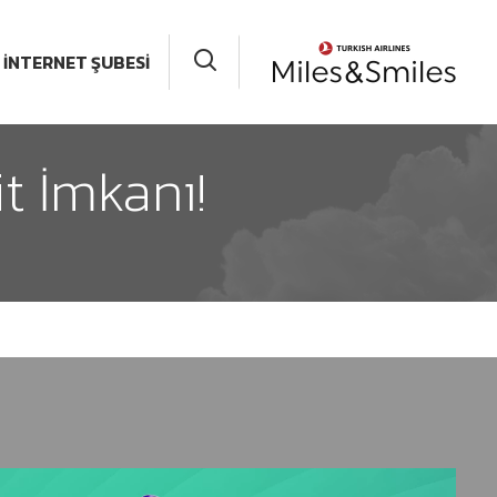
İNTERNET ŞUBESİ
t İmkanı!