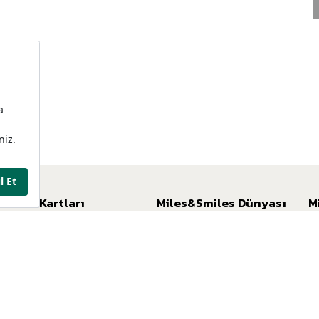
Kredi Kartları
Miles&Smiles Dünyası
M
Miles&Smiles Kuveyt Türk Platinum
Miles&Smiles Programı
Mi
Miles&Smiles Kuveyt Türk Private
Ayrıcalıklar
Mil
Miles&Smiles Kuveyt Türk Business
Av
Miles&Smiles Kuveyt Türk Debit
Mi